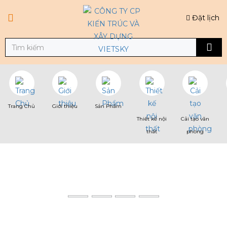
Đặt lịch
Trang Chủ
Giới thiệu
Sản Phẩm
Thiết kế nội
Cải tạo văn
thất
phòng
TIN TỨC
Trang chủ
Tin tức