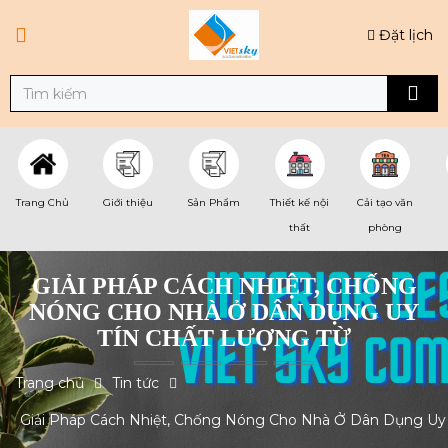
Đặt lịch
Trang Chủ
Giới thiệu
Sản Phẩm
Thiết kế nội
Cải tạo văn
thất
phòng
GIẢI PHÁP CÁCH NHIỆT, CHỐNG
NÓNG CHO NHÀ Ở DÂN DỤNG UY
TÍN CHẤT LƯỢNG TỪ
Trang chủ
Tin tức
Giải Pháp Cách Nhiệt, Chống Nóng Cho Nhà Ở Dân Dụng Uy 