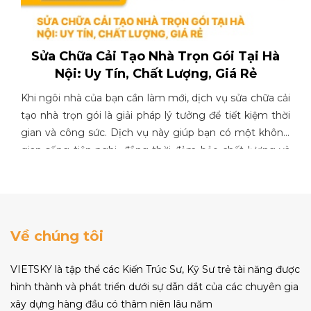
Sửa Chữa Cải Tạo Nhà Trọn Gói Tại Hà
Nội: Uy Tín, Chất Lượng, Giá Rẻ
Khi ngôi nhà của bạn cần làm mới, dịch vụ sửa chữa cải
tạo nhà trọn gói là giải pháp lý tưởng để tiết kiệm thời
gian và công sức. Dịch vụ này giúp bạn có một không
gian sống tiện nghi, đồng thời đảm bảo chất lượng và
thẩm mỹ. Chọn lựa đơn vị uy tín với đội ngũ chuyên
nghiệp và vật liệu chất lượng sẽ giúp bạn đạt được kết
quả như mong muốn. Sửa chữa cải tạo nhà trọn gói tại
Hà Nội hiện nay đang trở thành lựa chọn phổ biến nhờ
Về chúng tôi
vào tính tiện lợi và hiệu quả chi phí.
VIETSKY là tập thể các Kiến Trúc Sư, Kỹ Sư trẻ tài năng được
hình thành và phát triển dưới sự dẫn dắt của các chuyên gia
xây dựng hàng đầu có thâm niên lâu năm