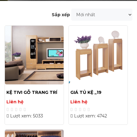
Sắp xếp
KỆ TIVI GỖ TRANG TRÍ
GIÁ TỦ KỆ _19
ĐẸP HIỆN ĐẠI GIÁ RẺ
Liên hệ
Liên hệ
Lượt xem: 5033
Lượt xem: 4742