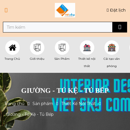
Đặt lịch
Trang Chủ
Giới thiệu
Sản Phẩm
Thiết kế nội
Cải tạo văn
thất
phòng
GIƯỜNG - TỦ KỆ - TỦ BẾP
Trang chủ
Sản phẩm
Thiết Kế Nội Thất
Giường - Tủ Kệ - Tủ Bếp