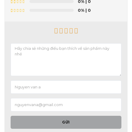
0%
| 0
0%
| 0
GỬI