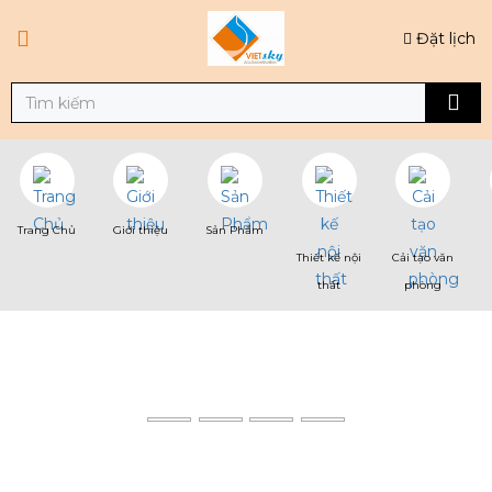
Đặt lịch
Trang Chủ
Giới thiệu
Sản Phẩm
Thiết kế nội
Cải tạo văn
thất
phòng
VÌ SAO THI CÔNG CÁCH NHIỆT
CHỐNG NÓNG CHO NHÀ XƯỞNG
Trang chủ
Tin tức
Vì Sao Thi Công Cách Nhiệt Chống Nóng Cho Nhà Xưởng