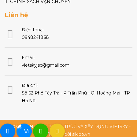
CHÍNH SÁCH VẬN CHUYỂN
Liên hệ
Điện thoại:
0948241868
Email:
vietskyjsc@gmail.com
Địa chỉ:
Số 62 Phố Tây Trà - P.Trần Phú - Q. Hoàng Mai - TP
Hà Nội
© 2026 CÔNG TY CP KIẾN TRÚC VÀ XÂY DỰNG VIETSKY -
Thiết kế bởi sikido.vn