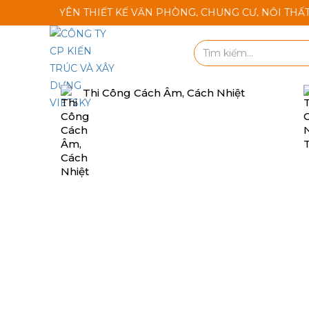
YÊN THIẾT KẾ VĂN PHÒNG, CHUNG CƯ, NỘI THẤT KARAOKE, 
Thi Công Cách Âm, Cách Nhiệt
BẤT NGỜ VỚI HIỆU 