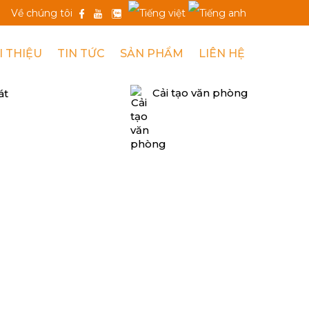
Về chúng tôi
I THIỆU
TIN TỨC
SẢN PHẨM
LIÊN HỆ
Cải tạo văn phòng
át
 BẰNG VẬT LIỆU MỚI