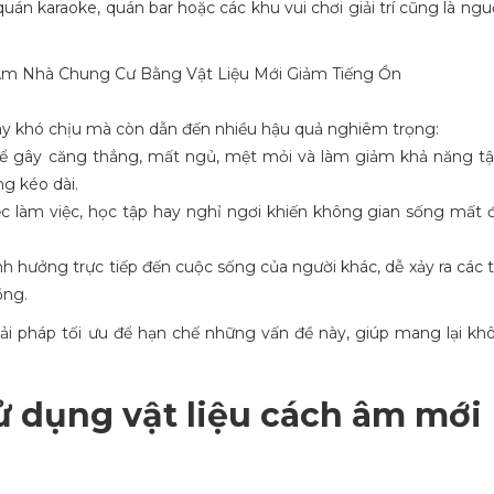
 quán karaoke, quán bar hoặc các khu vui chơi giải trí cũng là ng
ây khó chịu mà còn dẫn đến nhiều hậu quả nghiêm trọng:
 thể gây căng thẳng, mất ngủ, mệt mỏi và làm giảm khả năng tậ
g kéo dài.
ệc làm việc, học tập hay nghỉ ngơi khiến không gian sống mất đ
ảnh hưởng trực tiếp đến cuộc sống của người khác, dễ xảy ra các t
ồng.
ải pháp tối ưu để hạn chế những vấn đề này, giúp mang lại kh
 sử dụng vật liệu cách âm mới