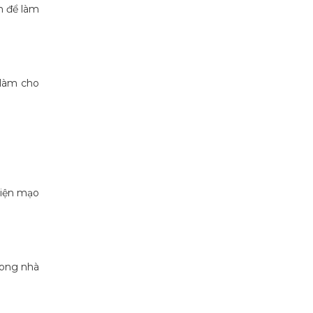
nh để làm
y làm cho
diện mạo
rong nhà