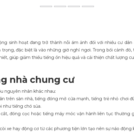
n tức
Bất Ngờ Với Hiệu Quả Cách Âm Nhà Chung Cư Bằng Vậ
ng sinh hoạt đang trở thành nỗi ám ảnh đối với nhiều cư dân 
ọng, đặc biệt là vào những giờ nghỉ ngơi. Trong bối cảnh đó, 
ết, giúp giảm thiểu tiếng ồn hiệu quả và cải thiện chất lượng c
ong nhà chung cư
iều nguyên nhân khác nhau:
ân trên sàn nhà, tiếng đóng mở cửa mạnh, tiếng trẻ nhỏ chơi đù
i như tiếng chó sủa.
 cắt, đóng cọc hoặc tiếng máy móc vận hành liên tục thường g
 còi xe hay động cơ từ các phương tiện lớn tạo nên sự náo động k