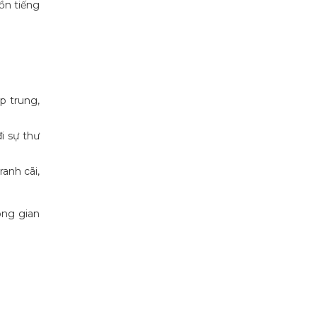
uồn tiếng
p trung,
i sự thư
ranh cãi,
ông gian