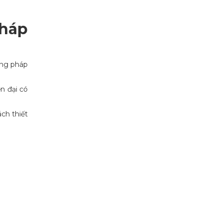
pháp
ơng pháp
n đại có
ch thiết