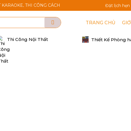
THI CÔNG CÁCH ÂM CÁCH NHIỆT....
Đặt lịch hẹn
TRANG CHỦ
GIỚ
Thi Công Nội Thất
Thiết Kế Phòng h
QUẢ CÁCH ÂM NHÀ CHUNG CƯ
GIẢM