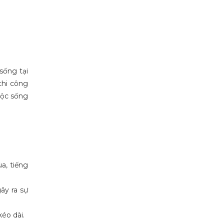
t Liệu Mới Giảm
sống tại
thi công
uộc sống
a, tiếng
ây ra sự
éo dài.