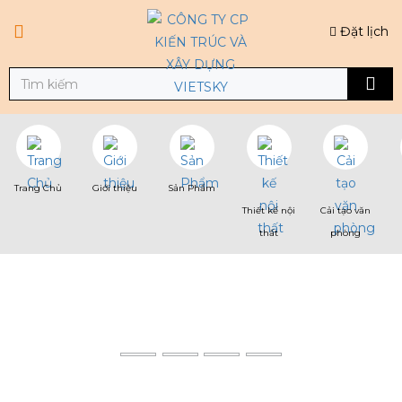
Đặt lịch
Trang Chủ
Giới thiệu
Sản Phẩm
Thiết kế nội
Cải tạo văn
thất
phòng
GIẢI PHÁP CẢI TẠO SÀN VĂN
PHÒNG LÀM VIỆC CHỐNG TRẦY
XƯỚC, CHỐNG THẤM
Trang chủ
Tin tức