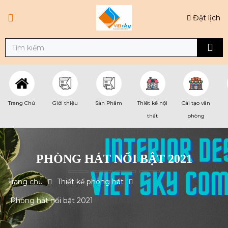
Đặt lịch
Trang Chủ
Giới thiệu
Sản Phẩm
Thiết kế nội
Cải tạo văn
thất
phòng
PHÒNG HÁT NỔI BẬT 2021
Trang chủ
Thiết kế phòng hát
Phòng hát nổi bật 2021