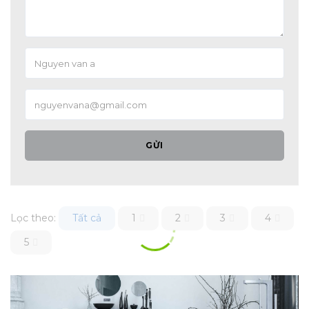
GỬI
Lọc theo:
Tất cả
1
2
3
4
5