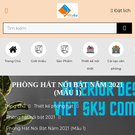
Đặt lịch
Trang Chủ
Giới thiệu
Sản Phẩm
Thiết kế nội
Cải tạo văn
thất
phòng
PHÒNG HÁT NỔI BẬT NĂM 2021
(MẪU 1)
Trang chủ
Thiết kế phòng hát
Phòng hát nổi bật 2021
Phòng Hát Nổi Bật Năm 2021 (Mẫu 1)