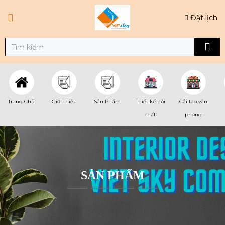
Đặt lịch
Trang Chủ
Giới thiệu
Sản Phẩm
Thiết kế nội
Cải tạo văn
thất
phòng
SẢN PHẨM