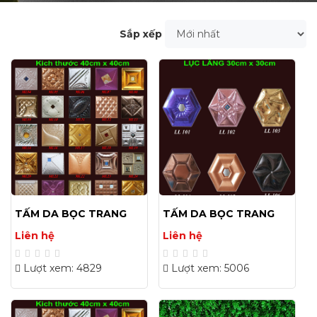
Sắp xếp
TẤM DA BỌC TRANG
TẤM DA BỌC TRANG
TRÍ 40X40(CM)
TRÍ 30X30(CM)
Liên hệ
Liên hệ
Lượt xem: 4829
Lượt xem: 5006