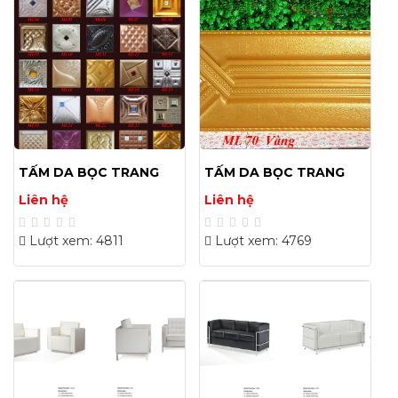
TẤM DA BỌC TRANG
TẤM DA BỌC TRANG
TRÍ 40X40(CM) 02
TRÍ 30X60(CM) 02
Liên hệ
Liên hệ
Lượt xem: 4811
Lượt xem: 4769