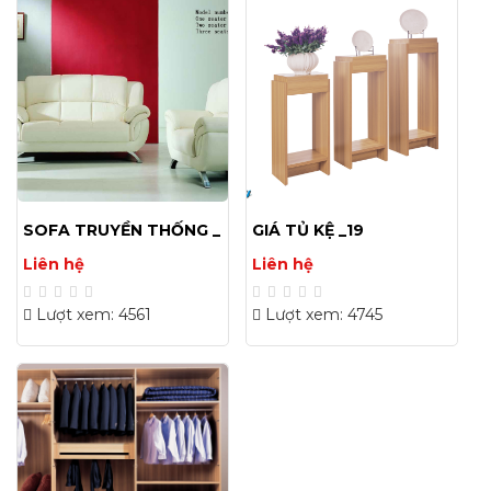
SOFA TRUYỀN THỐNG _
GIÁ TỦ KỆ _19
35
Liên hệ
Liên hệ
Lượt xem: 4561
Lượt xem: 4745