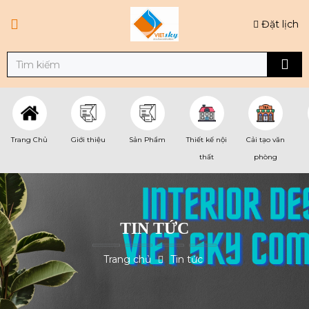
Đặt lịch
Trang Chủ
Giới thiệu
Sản Phẩm
Thiết kế nội
Cải tạo văn
thất
phòng
TIN TỨC
Trang chủ
Tin tức