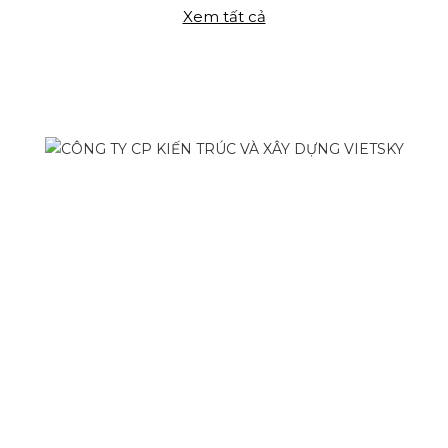
Xem tất cả
CÔNG TRÌNH THỰC HIỆN
 TẠO VĂN PHÒNG
THIẾT KẾ NỘI THẤT