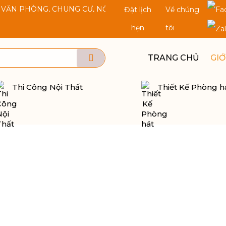
ÒNG, CHUNG CƯ, NỘI THẤT KARAOKE, THI CÔNG CÁCH ÂM CÁ
Đặt lịch
Về chúng
hẹn
tôi
TRANG CHỦ
GIỚ
Thi Công Nội Thất
Thiết Kế Phòng h
 Trọn Đời
Đội Ngũ
ng Nhanh
Chuyên nghiệp