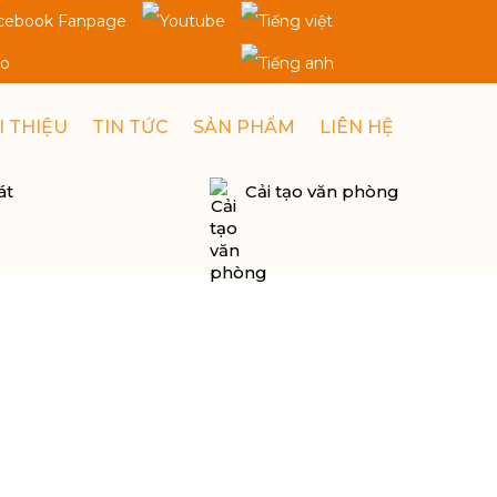
CH NHIỆT....
I THIỆU
TIN TỨC
SẢN PHẨM
LIÊN HỆ
át
Cải tạo văn phòng
Tư Vấn
Nhiệt Tình