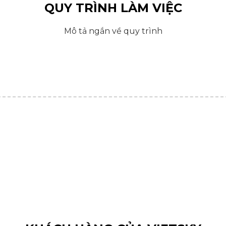
QUY TRÌNH LÀM VIỆC
Mô tả ngắn về quy trình
2
3
Bản Vẽ
Thi Công
khai bản vẽ thiết kế đẻ khách
Qúa trình được giám sát tỉ 
có hình dung được mẫu một
thiết kế, Thi công hoàn thi
cách rõ ràng và chi tiết
theo bản vẽ và yêu cầ