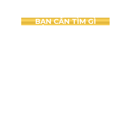
BẠN CẦN TÌM GÌ
THIẾT KẾ PHÒNG HÁT
CẢI