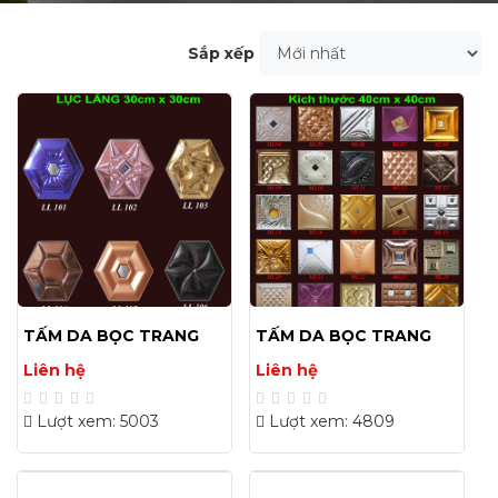
Sắp xếp
TẤM DA BỌC TRANG
TẤM DA BỌC TRANG
TRÍ 30X30(CM)
TRÍ 40X40(CM) 02
Liên hệ
Liên hệ
Lượt xem: 5003
Lượt xem: 4809