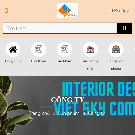
Đặt lịch
Trang Chủ
Giới thiệu
Sản Phẩm
Thiết kế nội
Cải tạo văn
thất
phòng
CÔNG TY
Trang chủ
Sản phẩm
Công ty