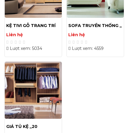
KỆ TIVI GỖ TRANG TRÍ
SOFA TRUYỀN THỐNG _
ĐẸP HIỆN ĐẠI GIÁ RẺ
35
Liên hệ
Liên hệ
Lượt xem: 5034
Lượt xem: 4559
GIÁ TỦ KỆ _20