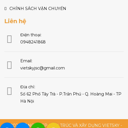
CHÍNH SÁCH VẬN CHUYỂN
Liên hệ
Điện thoại:
0948241868
Email:
vietskyjsc@gmail.com
Địa chỉ:
Số 62 Phố Tây Trà - P.Trần Phú - Q. Hoàng Mai - TP
Hà Nội
© 2026 CÔNG TY CP KIẾN TRÚC VÀ XÂY DỰNG VIETSKY -