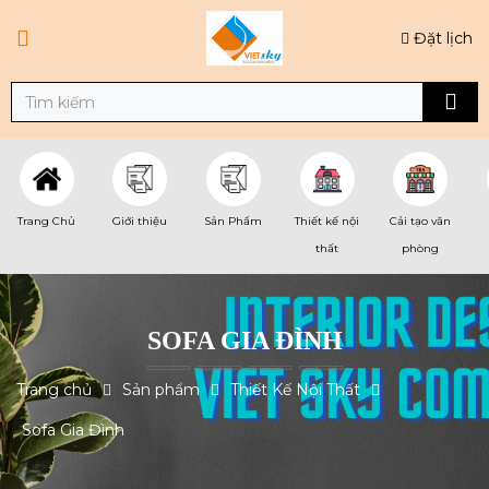
Đặt lịch
Trang Chủ
Giới thiệu
Sản Phẩm
Thiết kế nội
Cải tạo văn
thất
phòng
SOFA GIA ĐÌNH
Trang chủ
Sản phẩm
Thiết Kế Nội Thất
Sofa Gia Đình