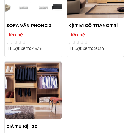
SOFA VĂN PHÒNG 3
KỆ TIVI GỖ TRANG TRÍ
ĐẸP HIỆN ĐẠI GIÁ RẺ
Liên hệ
Liên hệ
Lượt xem: 4938
Lượt xem: 5034
GIÁ TỦ KỆ _20