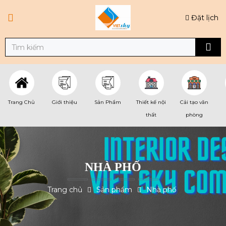
Đặt lịch
Trang Chủ
Giới thiệu
Sản Phẩm
Thiết kế nội
Cải tạo văn
thất
phòng
NHÀ PHỐ
Trang chủ
Sản phẩm
Nhà phố