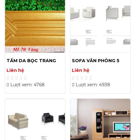
TẤM DA BỌC TRANG
SOFA VĂN PHÒNG 5
TRÍ 30X60(CM) 02
Liên hệ
Liên hệ
Lượt xem: 4768
Lượt xem: 4938