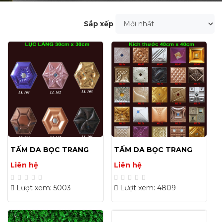
Sắp xếp
TẤM DA BỌC TRANG
TẤM DA BỌC TRANG
TRÍ 30X30(CM)
TRÍ 40X40(CM) 02
Liên hệ
Liên hệ
Lượt xem: 5003
Lượt xem: 4809