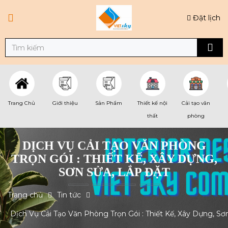
Đặt lịch
Trang Chủ
Giới thiệu
Sản Phẩm
Thiết kế nội
Cải tạo văn
thất
phòng
DỊCH VỤ CẢI TẠO VĂN PHÒNG
TRỌN GÓI : THIẾT KẾ, XÂY DỰNG,
SƠN SỬA, LẮP ĐẶT
Trang chủ
Tin tức
Dịch Vụ Cải Tạo Văn Phòng Trọn Gói : Thiết Kế, Xây Dựng, Sơ