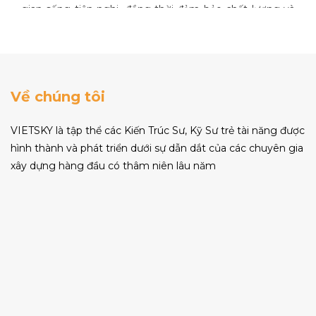
gian sống tiện nghi, đồng thời đảm bảo chất lượng và
thẩm mỹ. Chọn lựa đơn vị uy tín với đội ngũ chuyên
nghiệp và vật liệu chất lượng sẽ giúp bạn đạt được kết
quả như mong muốn. Sửa chữa cải tạo nhà trọn gói tại
Hà Nội hiện nay đang trở thành lựa chọn phổ biến nhờ
Về chúng tôi
vào tính tiện lợi và hiệu quả chi phí.
VIETSKY là tập thể các Kiến Trúc Sư, Kỹ Sư trẻ tài năng được
hình thành và phát triển dưới sự dẫn dắt của các chuyên gia
xây dựng hàng đầu có thâm niên lâu năm