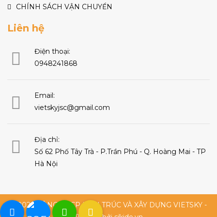
CHÍNH SÁCH VẬN CHUYỂN
Liên hệ
Điện thoại:
0948241868
Email:
vietskyjsc@gmail.com
Địa chỉ:
Số 62 Phố Tây Trà - P.Trần Phú - Q. Hoàng Mai - TP
Hà Nội
© 2026 CÔNG TY CP KIẾN TRÚC VÀ XÂY DỰNG VIETSKY -
Thiết kế bởi sikido.vn