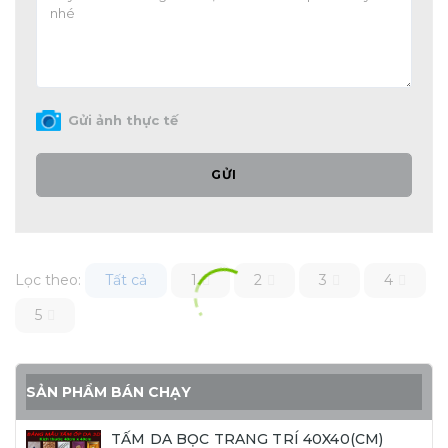
Gửi ảnh thực tế
GỬI
Lọc theo:
Tất cả
1
2
3
4
5
SẢN PHẨM BÁN CHẠY
TẤM DA BỌC TRANG TRÍ 40X40(CM)