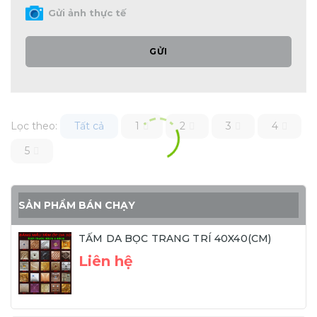
Gửi ảnh thực tế
GỬI
Lọc theo:
Tất cả
1
2
3
4
5
SẢN PHẨM BÁN CHẠY
TẤM DA BỌC TRANG TRÍ 40X40(CM)
Liên hệ